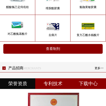
醋酸氯己定痔疮栓
氨咖黄敏胶囊
维胺酯胶囊
对乙酰氨基酚片
去痛片
复方乙酰水杨酸片
查看制剂
产品招商
更多>>
MERCHANTS
荣誉资质
专利技术
下载中心
之路 彰显…