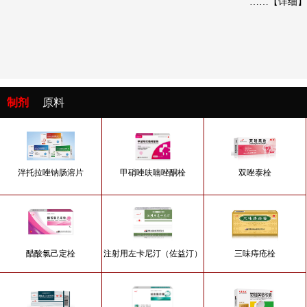
……
【详细】
制剂
原料
甲硝唑呋喃唑酮栓
泮托拉唑钠肠溶片
双唑泰栓
醋酸氯己定栓
注射用左卡尼汀（佐益汀）
三味痔疮栓